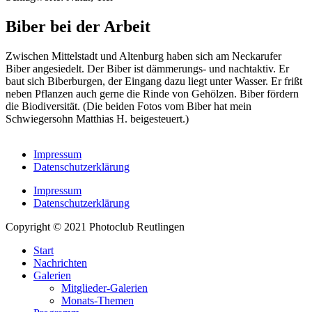
Biber bei der Arbeit
Zwischen Mittelstadt und Altenburg haben sich am Neckarufer
Biber angesiedelt. Der Biber ist dämmerungs- und nachtaktiv. Er
baut sich Biberburgen, der Eingang dazu liegt unter Wasser. Er frißt
neben Pflanzen auch gerne die Rinde von Gehölzen. Biber fördern
die Biodiversität. (Die beiden Fotos vom Biber hat mein
Schwiegersohn Matthias H. beigesteuert.)
Biber schleppt einen Ast zum Bau
Typische Arbeit eines Bibers
Biberzähne wachsen ein ganzes Leben lang nach
Bleistiftspitze
Doppelte Arbeit
Wo gearbeitet wird, fallen Späne
Nagespuren am Holz
Arbeit beinahe erledigt
Der gefällte Stamm wird noch geteilt
Da hat er sich viel vorgenommen
Impressum
Datenschutzerklärung
Impressum
Datenschutzerklärung
Copyright © 2021 Photoclub Reutlingen
Start
Nachrichten
Galerien
Mitglieder-Galerien
Monats-Themen