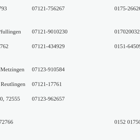
793
07121-756267
0175-2662
fullingen
07121-9010230
017020032
2762
07121-434929
0151-6450
 Metzingen
07123-910584
 Reutlingen
07121-17761
20, 72555
07123-962657
 72766
0152 0175