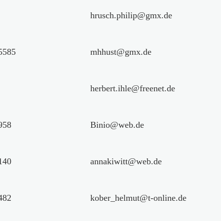
hrusch.philip@gmx.de
5585
mhhust@gmx.de
herbert.ihle@freenet.de
958
Binio@web.de
140
annakiwitt@web.de
482
kober_helmut@t-online.de