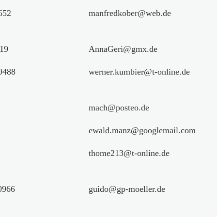
652
manfredkober@web.de
19
AnnaGeri@gmx.de
9488
werner.kumbier@t-online.de
mach@posteo.de
ewald.manz@googlemail.com
thome213@t-online.de
0966
guido@gp-moeller.de