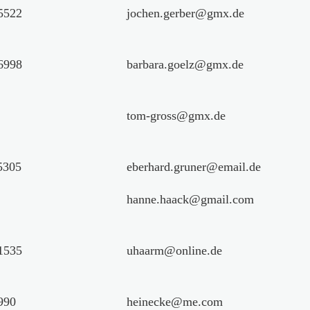
5522
jochen.gerber@gmx.de
6998
barbara.goelz@gmx.de
tom-gross@gmx.de
5305
eberhard.gruner@email.de
hanne.haack@gmail.com
1535
uhaarm@online.de
990
heinecke@me.com