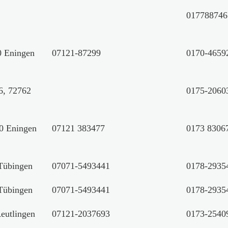
017788746
00 Eningen
07121-87299
0170-4659
6, 72762
0175-2060
00 Eningen
07121 383477
0173 8306
Tübingen
07071-5493441
0178-2935
Tübingen
07071-5493441
0178-2935
Reutlingen
07121-2037693
0173-2540