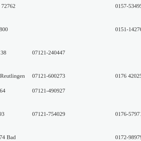
, 72762
0157-5349
800
0151-1427
138
07121-240447
 Reutlingen
07121-600273
0176 4202
764
07121-490927
93
07121-754029
0176-5797
574 Bad
0172-9897