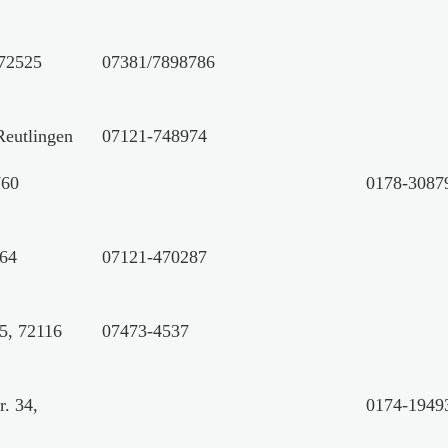
 72525
07381/7898786
Reutlingen
07121-748974
760
0178-3087
764
07121-470287
5, 72116
07473-4537
. 34,
0174-1949