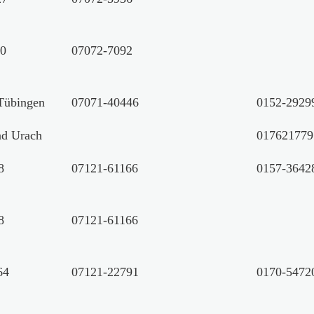
10
07072-7092
 Tübingen
07071-40446
0152-2929
ad Urach
017621779
8
07121-61166
0157-3642
8
07121-61166
64
07121-22791
0170-5472