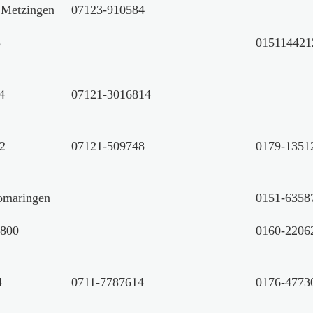
 Metzingen
07123-910584
8
015114421
4
07121-3016814
62
07121-509748
0179-1351
Gomaringen
0151-6358
2800
0160-2206
4
0711-7787614
0176-4773