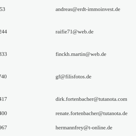
53
andreas@erdt-immoinvest.de
244
raifie71@web.de
333
finckh.martin@web.de
740
gf@filisfotos.de
417
dirk.fortenbacher@tutanota.com
400
renate.fortenbacher@tutanota.de
967
hermannfrey@t-online.de