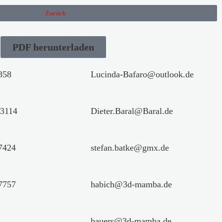
Zurück
PDF herunterladen
358
Lucinda-Bafaro@outlook.de
3114
Dieter.Baral@Baral.de
7424
stefan.batke@gmx.de
7757
habich@3d-mamba.de
bauers@3d-mamba.de