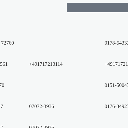
, 72760
0178-5433
7561
+491717213114
+49171721
70
0151-5004
27
07072-3936
0176-3492
27
07072-3936