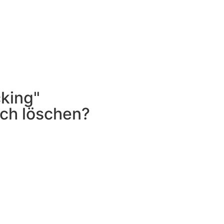
king"
lich löschen?