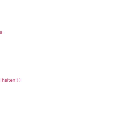
g
a
halten ! )