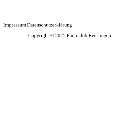
Alte Eisenbahnstrecke
Wüstenschmätzer
Superdüne
Talerbusch
Salzpfanne
Namaqua Chamäleon
Hornviper
Dünen
Desert - Tour
Impressum
Datenschutzerklärung
Copyright © 2021 Photoclub Reutlingen