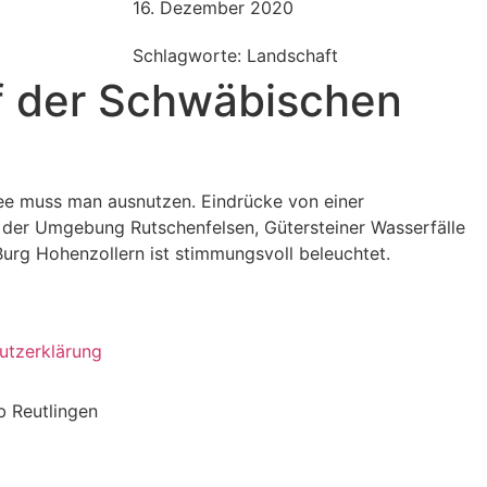
16. Dezember 2020
Schlagworte: Landschaft
f der Schwäbischen
ee muss man ausnutzen. Eindrücke von einer
 der Umgebung Rutschenfelsen, Gütersteiner Wasserfälle
Burg Hohenzollern ist stimmungsvoll beleuchtet.
urg Hohenzollern
hen Alb
hen Alb
hen Alb
hen Alb
hen Alb
hen Alb
 Johann
n
mmungsvolle Beleuchtung auf der Burg Hohenzollern
utzerklärung
 Reutlingen