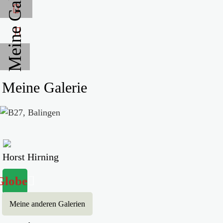
Meine Galerie
Zum
Inhalt
springen
Meine Galerie
Horst Hirning
Globe
Meine anderen Galerien