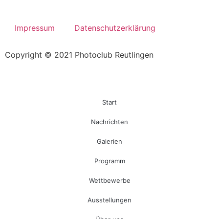
Eddy Zanger
Photoclub freut sich über Mitgliederzuwachs -
Rückblick auf ein erfolgreiches Jahr - Ein Bericht von
Impressum
Datenschutzerklärung
Eddy Zanger
Copyright © 2021 Photoclub Reutlingen
Start
Nachrichten
Galerien
Programm
Wettbewerbe
Ausstellungen