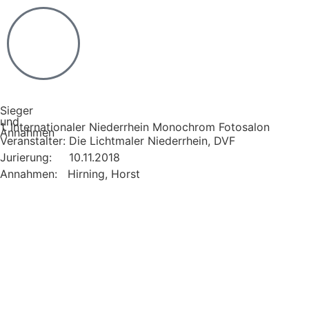
Sieger
und
1. Internationaler Niederrhein Monochrom Fotosalon
Annahmen
Veranstalter: Die Lichtmaler Niederrhein, DVF
Jurierung: 10.11.2018
Annahmen: Hirning, Horst
Horst Hirnung - Testturm 1
Horst Hirning - Testturm 2