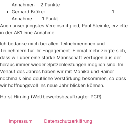
Annahmen 2 Punkte
Gerhard Bröker 1
Annahme 1 Punkt
Auch unser jüngstes Vereinsmitglied, Paul Steimle, erzielte
in der AK1 eine Annahme.
Ich bedanke mich bei allen Teilnehmerinnen und
Teilnehmern für ihr Engagement. Einmal mehr zeigte sich,
dass wir über eine starke Mannschaft verfügen aus der
heraus immer wieder Spitzenleistungen möglich sind. Im
Verlauf des Jahres haben wir mit Monika und Rainer
nochmals eine deutliche Verstärkung bekommen, so dass
wir hoffnungsvoll ins neue Jahr blicken können.
Horst Hirning (Wettbewerbsbeauftragter PCR)
Martin Hust: Esparsettenwidderchen, Schönheit,
Hanspeter Bauer: Sonnentau-Blüte, Schoenheit,
Elisabeth Schmidt: Im Parkhaus, sw, Medaille
Horst Hirning: Rendezvous XXL, sw, Urkunde
Monika Egerer: Gehalten, sw, Annahme
Martin Hust: New Store, sw, Annahme
Rainer Otto: Dunes, sw, Annahme
Eberhard Gruner: Tube Southwark, sw, Annahme
Anna Kiwitt: Abstrakte Architektur, sw, Annahme
Monika Egerer: Moschee, sw, Annahme
Elisabeth Schmidt: Übergang, sw, Annahme
Rainer Otto: Louvre Abu Dhabi, sw, Annahme
Gerhard Broeker: courtyard, Farbe, Annahme
Elisabeth Schmidt: Rotes Treppenhaus, Farbe, Annahme
Eberhard Gruner: Justizpalast, Farbe, Annahme
Monika Egerer: Eckig und rund, Farbe, Annahme
Monika Egerer: Thamel am Abend, Farbe, Annahme
Martin Hust: Stuttgart Staatsgalerie, Farbe, Annahme
Rainer Otto: Queens house stairs, Farbe, Annahme
Anna Kiwitt: Experimenta, Farbe, Annahme
Elisabeth Schmidt: Big Ben, Farbe, Annahme
Hanspeter Bauer: Rohrkolben, Schoenheit, Annahme
Martin Hust: Tree frog Schönheit, Annahme
Elisabeth Schmidt: Platz für alle, Schönheit, Annahme
Eberhard Gruner: Schachbrett, Schoenheit, Annahme
Horst Hirning: Nordlicht Lofoten, Schönheit, Annahme
Anna Kiwitt: Symbiose, Schönheit, Annahme
Rainer Otto: Seeanemone, Schönheit,
Annahme
Annahme
Impressum
Datenschutzerklärung